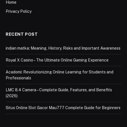
Home
Privacy Policy
RECENT POST
indian matka: Meaning, History, Risks and Important Awareness
Royal X Casino – The Ultimate Online Gaming Experience
Acadomi: Revolutionizing Online Learning for Students and
Professionals
LMC 8.4 Camera – Complete Guide, Features, and Benefits
(2026)
Situs Online Slot Gacor Mau777 Complete Guide for Beginners