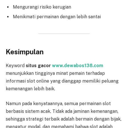
Mengurangi risiko kerugian
Menikmati permainan dengan lebih santai
Kesimpulan
Keyword
situs gacor
www.dewabos138.com
menunjukkan tingginya minat pemain terhadap
informasi slot online yang dianggap memiliki peluang
kemenangan lebih baik.
Namun pada kenyataannya, semua permainan slot
berbasis sistem acak. Tidak ada jaminan kemenangan,
sehingga strategi terbaik adalah bermain dengan bijak,
mengatur modal, dan memahami bahwa slot adalah