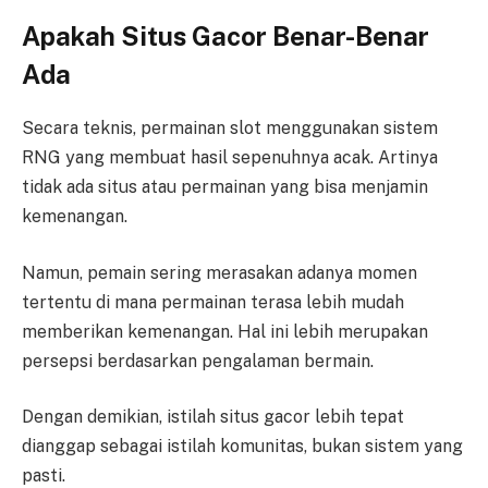
Apakah Situs Gacor Benar-Benar
Ada
Secara teknis, permainan slot menggunakan sistem
RNG yang membuat hasil sepenuhnya acak. Artinya
tidak ada situs atau permainan yang bisa menjamin
kemenangan.
Namun, pemain sering merasakan adanya momen
tertentu di mana permainan terasa lebih mudah
memberikan kemenangan. Hal ini lebih merupakan
persepsi berdasarkan pengalaman bermain.
Dengan demikian, istilah situs gacor lebih tepat
dianggap sebagai istilah komunitas, bukan sistem yang
pasti.