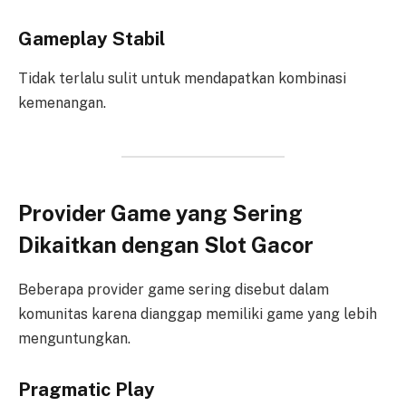
Gameplay Stabil
Tidak terlalu sulit untuk mendapatkan kombinasi
kemenangan.
Provider Game yang Sering
Dikaitkan dengan Slot Gacor
Beberapa provider game sering disebut dalam
komunitas karena dianggap memiliki game yang lebih
menguntungkan.
Pragmatic Play