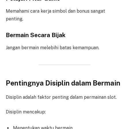
Memahami cara kerja simbol dan bonus sangat
penting.
Bermain Secara Bijak
Jangan bermain melebihi batas kemampuan.
Pentingnya Disiplin dalam Bermain
Disiplin adalah faktor penting dalam permainan slot.
Disiplin mencakup:
Menentukan waktu bermain