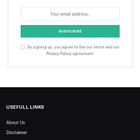
By signing up, you agree to the our terms and our
Privacy Policy
agreement.
USEFULL LINKS
About Us
Disclaimer