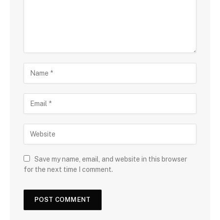
Save my name, email, and website in this browser
for the next time I comment.