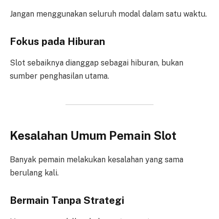
Jangan menggunakan seluruh modal dalam satu waktu.
Fokus pada Hiburan
Slot sebaiknya dianggap sebagai hiburan, bukan
sumber penghasilan utama.
Kesalahan Umum Pemain Slot
Banyak pemain melakukan kesalahan yang sama
berulang kali.
Bermain Tanpa Strategi