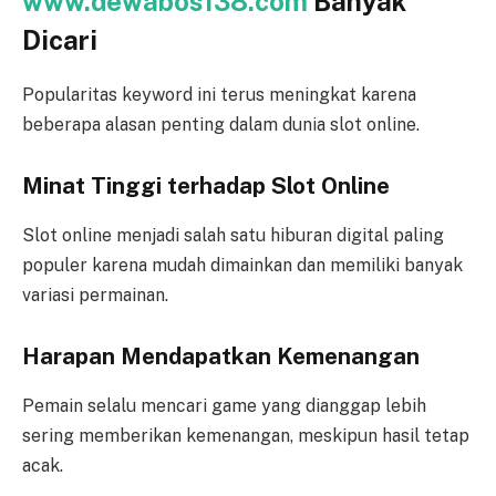
www.dewabos138.com
Banyak
Dicari
Popularitas keyword ini terus meningkat karena
beberapa alasan penting dalam dunia slot online.
Minat Tinggi terhadap Slot Online
Slot online menjadi salah satu hiburan digital paling
populer karena mudah dimainkan dan memiliki banyak
variasi permainan.
Harapan Mendapatkan Kemenangan
Pemain selalu mencari game yang dianggap lebih
sering memberikan kemenangan, meskipun hasil tetap
acak.