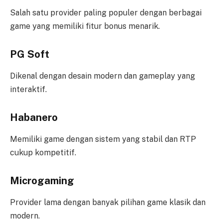
Salah satu provider paling populer dengan berbagai
game yang memiliki fitur bonus menarik.
PG Soft
Dikenal dengan desain modern dan gameplay yang
interaktif.
Habanero
Memiliki game dengan sistem yang stabil dan RTP
cukup kompetitif.
Microgaming
Provider lama dengan banyak pilihan game klasik dan
modern.