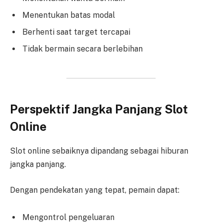
Menentukan batas modal
Berhenti saat target tercapai
Tidak bermain secara berlebihan
Perspektif Jangka Panjang Slot
Online
Slot online sebaiknya dipandang sebagai hiburan
jangka panjang.
Dengan pendekatan yang tepat, pemain dapat:
Mengontrol pengeluaran