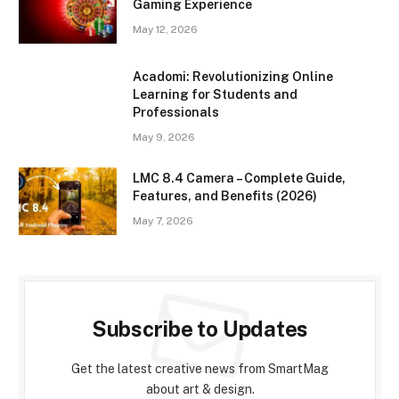
Gaming Experience
May 12, 2026
Acadomi: Revolutionizing Online
Learning for Students and
Professionals
May 9, 2026
LMC 8.4 Camera – Complete Guide,
Features, and Benefits (2026)
May 7, 2026
Subscribe to Updates
Get the latest creative news from SmartMag
about art & design.