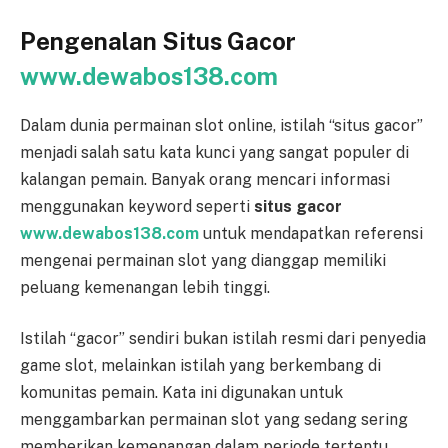
Pengenalan Situs Gacor
www.dewabos138.com
Dalam dunia permainan slot online, istilah “situs gacor”
menjadi salah satu kata kunci yang sangat populer di
kalangan pemain. Banyak orang mencari informasi
menggunakan keyword seperti
situs gacor
www.dewabos138.com
untuk mendapatkan referensi
mengenai permainan slot yang dianggap memiliki
peluang kemenangan lebih tinggi.
Istilah “gacor” sendiri bukan istilah resmi dari penyedia
game slot, melainkan istilah yang berkembang di
komunitas pemain. Kata ini digunakan untuk
menggambarkan permainan slot yang sedang sering
memberikan kemenangan dalam periode tertentu