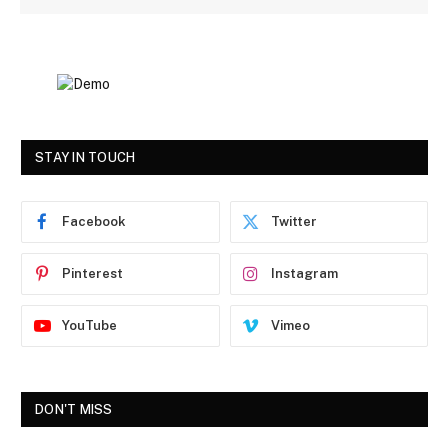
STAY IN TOUCH
Facebook
Twitter
Pinterest
Instagram
YouTube
Vimeo
DON'T MISS