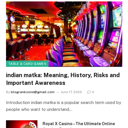
TABLE & CARD GAMES
indian matka: Meaning, History, Risks and
Important Awareness
By
blogrankzone@gmail.com
June 17, 2026
0
Introduction indian matka is a popular search term used by
people who want to understand…
Royal X Casino – The Ultimate Online